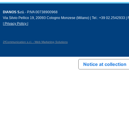
DIANOS S.r.l.
- P.IVA 00738900968
Via Silvio Pellico 19, 20093 Cologno Monzese (Milano) | Tel.: +39 02.2542933 |
| Privacy Policy |
2fCommunication s.r.l. - Web Marketing Solutions
Notice at collection