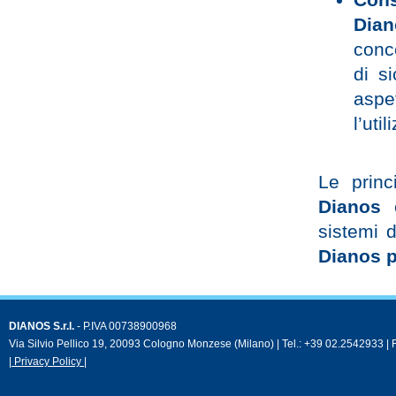
Cons
Dian
conc
di s
aspe
l’uti
Le princ
Dianos
c
sistemi d
Dianos p
DIANOS S.r.l.
- P.IVA 00738900968
Via Silvio Pellico 19, 20093 Cologno Monzese (Milano) | Tel.: +39 02.2542933 |
| Privacy Policy |