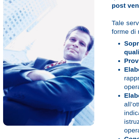
post ven
Tale serv
forme di 
Sopr
qual
Prov
Elab
rapp
opera
Ela
all’o
indic
istr
oper