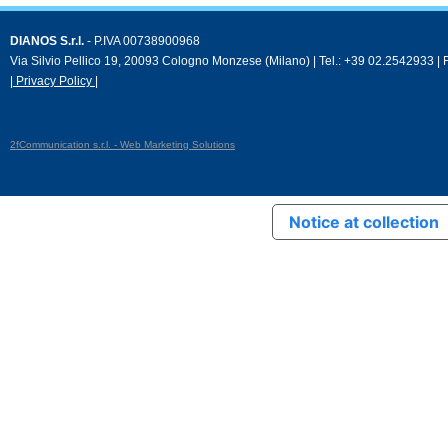
DIANOS S.r.l.
- P.IVA 00738900968
Via Silvio Pellico 19, 20093 Cologno Monzese (Milano) | Tel.: +39 02.2542933 |
| Privacy Policy |
2fCommunication s.r.l. - Web Marketing Solutions
Notice at collection