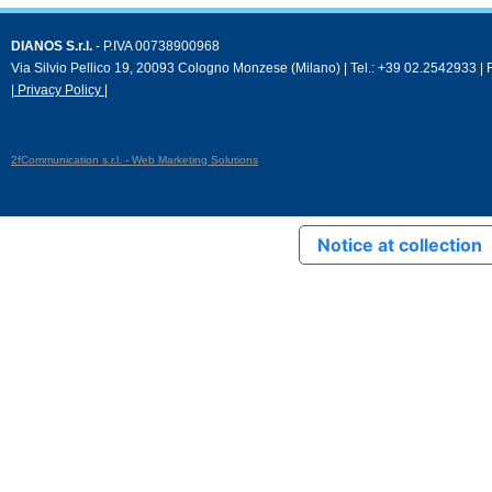
DIANOS S.r.l.
- P.IVA 00738900968
Via Silvio Pellico 19, 20093 Cologno Monzese (Milano) | Tel.: +39 02.2542933 |
| Privacy Policy |
2fCommunication s.r.l. - Web Marketing Solutions
Notice at collection