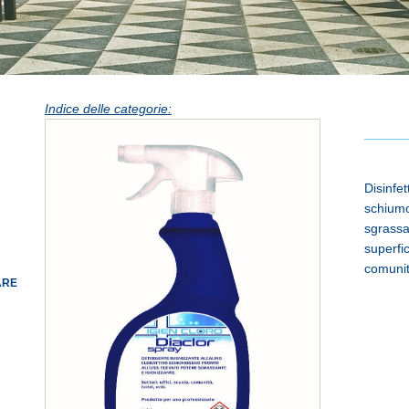
Indice delle categorie:
Disinfet
schiumo
sgrassa
superfic
comunità
ARE