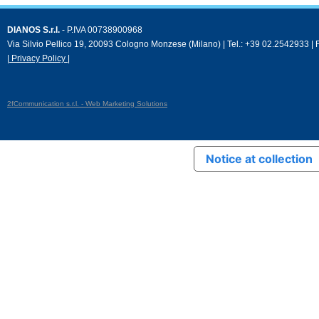
DIANOS S.r.l.
- P.IVA 00738900968
Via Silvio Pellico 19, 20093 Cologno Monzese (Milano) | Tel.: +39 02.2542933 |
| Privacy Policy |
2fCommunication s.r.l. - Web Marketing Solutions
Notice at collection